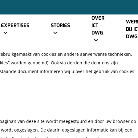
erkt op 19 mei 2026 en is van toepassing op burgers
Europese Economische Ruimte en Zwitserland.
OVER
WER
EXPERTISES
STORIES
ICT
BIJ I
DWG
DWG
t gebruikgemaakt van cookies en andere aanverwante technieken.
okies” worden genoemd). Ook via derden die door ons zijn
rstaande document informeren wij u over het gebruik van cookies
 pagina’s van deze site wordt meegestuurd en door uw browser op
 wordt opgeslagen. De daarin opgeslagen informatie kan bij een