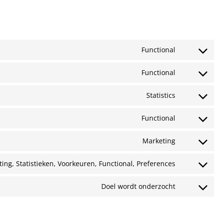
Functional
Consent
to
Functional
Consent
service
to
Statistics
complianz
Consent
service
to
Functional
wordpress
Consent
service
to
Marketing
google-
Consent
service
analytics
to
ing, Statistieken, Voorkeuren, Functional, Preferences
wpml
Consent
service
to
Doel wordt onderzocht
youtube
Consent
service
to
linkedin