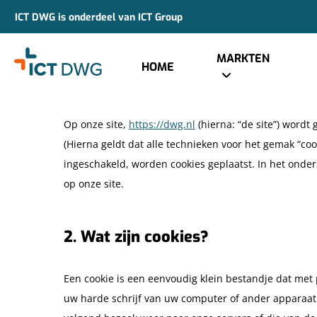
Dit Cookiebeleid is voor het laatst bijgew
ICT DWG is onderdeel van ICT Group
en wettelijk permanente inwoners van de 
MARKTEN
HOME
1. Introductie
Op onze site,
https://dwg.nl
(hierna: “de site”) word
(Hierna geldt dat alle technieken voor het gemak “co
ingeschakeld, worden cookies geplaatst. In het onde
op onze site.
2. Wat zijn cookies?
Een cookie is een eenvoudig klein bestandje dat met
uw harde schrijf van uw computer of ander apparaat