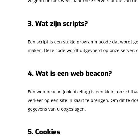
volgend bezoek weer naar onze servers of die van de
3. Wat zijn scripts?
Een script is een stukje programmacode dat wordt geb
maken. Deze code wordt uitgevoerd op onze server, 
4. Wat is een web beacon?
Een web beacon (ook pixeltag) is een klein, onzichtba
verkeer op een site in kaart te brengen. Om dit te 
gegevens van u opgeslagen.
Hit enter to search or ESC to close
5. Cookies