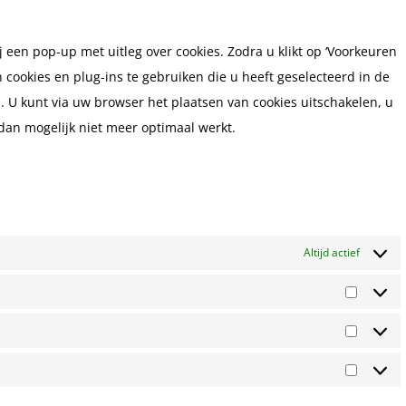
service
diversen
 een pop-up met uitleg over cookies. Zodra u klikt op ‘Voorkeuren
cookies en plug-ins te gebruiken die u heeft geselecteerd in de
. U kunt via uw browser het plaatsen van cookies uitschakelen, u
dan mogelijk niet meer optimaal werkt.
Altijd actief
Voorke
Statisti
Market