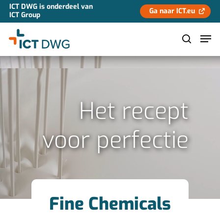
ICT DWG is onderdeel van
Ga naar ICT.eu
ICT Group
Hit enter to search or ESC to close
Het recept
voor perfectie
Fine Chemicals