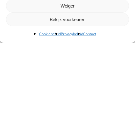
Weiger
Bekijk voorkeuren
Cookiebeleid
Privacybeleid
Contact
Kantoor Schiedam
Admiraal Lucashof 5, Schiedam
+ 31 (0)10 76 08 600
sales@dwg.nl
Kantoor Amsterdam