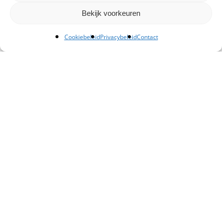
Bekijk voorkeuren
Cookiebeleid
Privacybeleid
Contact
Kantoor Schiedam
Admiraal Lucashof 5, Schiedam
+ 31 (0)10 76 08 600
sales@dwg.nl
Kantoor Zaandam
Sluispolderweg 67, Zaandam