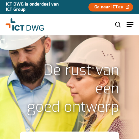
ICT DWG is onderdeel van
Ga naar ICT.eu
ICT Group
Hit enter to search or ESC to close
De rust van
een
goed ontwerp