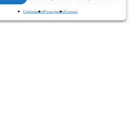
Cookiebeleid
Privacybeleid
Contact
terdam
Kantoor Den Bosch
Rompertdreef 1B, Den Bosch
+ 31 (0)10 76 08 600
sales@dwg.nl