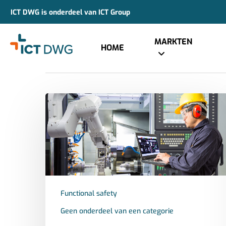
ICT DWG is onderdeel van ICT Group
Category
Geen onderdeel van een ca
MARKTEN
HOME
Hit enter to search or ESC to close
Functional safety
Geen onderdeel van een categorie