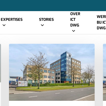
OVER
WER
tegorie
EXPERTISES
STORIES
ICT
BIJ I
DWG
DWG