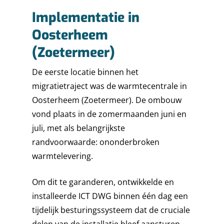
Implementatie in
Oosterheem
(Zoetermeer)
HOME
De eerste locatie binnen het
migratietraject was de warmtecentrale in
MARKTEN
Oosterheem (Zoetermeer). De ombouw
EXPERTISES
ENERGY
vond plaats in de zomermaanden juni en
juli, met als belangrijkste
STORIES
FINE CHEMICALS
CONSULTANCY
randvoorwaarde: ononderbroken
FOOD & BEVERAGE
OVER ICT DWG
CYBER SECURITY
CASES
warmtelevering.
INFRASTRUCTURE
ELECTRICAL INSTALLA
WERKEN BIJ ICT
NIEUWS
KLANTEN
Om dit te garanderen, ontwikkelde en
TANK TERMINALS
HOOG- EN MIDDENSP
ONDERZOEK
SERVICEDESK
SIEMENS PARTNER
installeerde ICT DWG binnen één dag een
tijdelijk besturingssysteem dat de cruciale
INDUSTRIAL AUTOMAT
ROCKWELL AUTOMATI
NEDERLANDS
delen van de installatie bleef aansturen