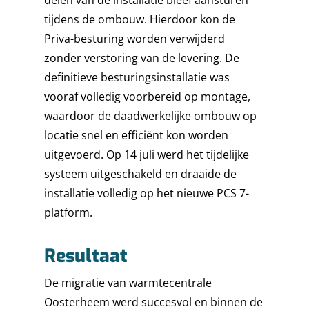
PARTNER
INFORMATION & DATA
tijdens de ombouw. Hierdoor kon de
TECHNOLOGY
CONTACT
Priva-besturing worden verwijderd
INSTRUMENTATION
zonder verstoring van de levering. De
definitieve besturingsinstallatie was
PROCESS ENGINEERIN
vooraf volledig voorbereid op montage,
PROJECT MANAGEME
waardoor de daadwerkelijke ombouw op
locatie snel en efficiënt kon worden
SAFETY
uitgevoerd. Op 14 juli werd het tijdelijke
SERVICE & MAINTENA
systeem uitgeschakeld en draaide de
installatie volledig op het nieuwe PCS 7-
platform.
Resultaat
De migratie van warmtecentrale
Oosterheem werd succesvol en binnen de