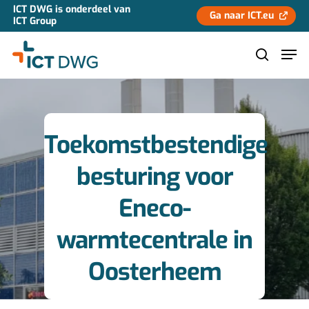
ICT DWG is onderdeel van
Ga naar ICT.eu
ICT Group
Hit enter to search or ESC to close
Toekomstbestendige
besturing voor
Eneco-
warmtecentrale in
Oosterheem