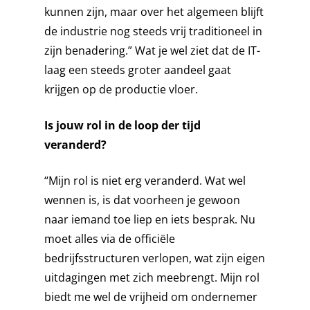
EXPERTISES
ENERGY
kunnen zijn, maar over het algemeen blijft
de industrie nog steeds vrij traditioneel in
STORIES
FINE CHEMICALS
CONSULTANCY
zijn benadering.” Wat je wel ziet dat de IT-
FOOD & BEVERAGE
OVER ICT DWG
CYBER SECURITY
CASES
laag een steeds groter aandeel gaat
krijgen op de productie vloer.
INFRASTRUCTURE
ELECTRICAL INSTALLA
WERKEN BIJ ICT
NIEUWS
KLANTEN
TANK TERMINALS
HOOG- EN MIDDENSP
ONDERZOEK
Is jouw rol in de loop der tijd
SERVICEDESK
SIEMENS PARTNER
veranderd?
INDUSTRIAL AUTOMAT
ROCKWELL AUTOMATI
NEDERLANDS
PARTNER
INFORMATION & DATA
“Mijn rol is niet erg veranderd. Wat wel
TECHNOLOGY
wennen is, is dat voorheen je gewoon
CONTACT
naar iemand toe liep en iets besprak. Nu
INSTRUMENTATION
moet alles via de officiële
PROCESS ENGINEERIN
bedrijfsstructuren verlopen, wat zijn eigen
uitdagingen met zich meebrengt. Mijn rol
PROJECT MANAGEME
biedt me wel de vrijheid om ondernemer
SAFETY