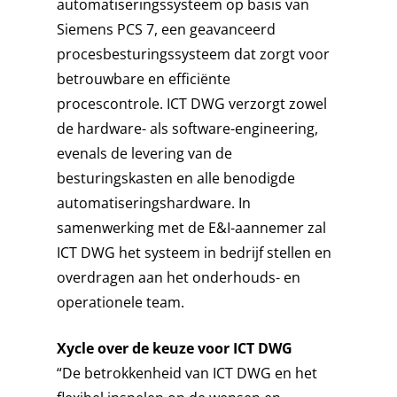
automatiseringssysteem op basis van
EXPERTISES
ENERGY
Siemens PCS 7, een geavanceerd
procesbesturingssysteem dat zorgt voor
STORIES
FINE CHEMICALS
CONSULTANCY
betrouwbare en efficiënte
FOOD & BEVERAGE
OVER ICT DWG
CYBER SECURITY
CASES
procescontrole. ICT DWG verzorgt zowel
de hardware- als software-engineering,
INFRASTRUCTURE
ELECTRICAL INSTALLA
WERKEN BIJ ICT
NIEUWS
KLANTEN
evenals de levering van de
TANK TERMINALS
HOOG- EN MIDDENSP
ONDERZOEK
SERVICEDESK
SIEMENS PARTNER
besturingskasten en alle benodigde
automatiseringshardware. In
INDUSTRIAL AUTOMAT
ROCKWELL AUTOMATI
NEDERLANDS
samenwerking met de E&I-aannemer zal
PARTNER
INFORMATION & DATA
ICT DWG het systeem in bedrijf stellen en
TECHNOLOGY
CONTACT
overdragen aan het onderhouds- en
operationele team.
INSTRUMENTATION
PROCESS ENGINEERIN
Xycle over de keuze voor ICT DWG
“De betrokkenheid van ICT DWG en het
PROJECT MANAGEME