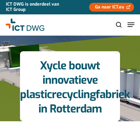
ICT DWG is onderdeel van
Ga naar ICT.eu
ICT Group
Hit enter to search or ESC to close
Xycle bouwt
innovatieve
plasticrecyclingfabriek
in Rotterdam