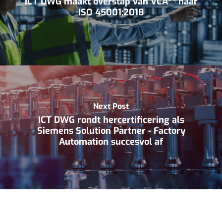
ICT DWG maakt overstap van VCA** naar
ISO 45001:2018
Next Post
ICT DWG rondt hercertificering als
Siemens Solution Partner - Factory
Automation succesvol af