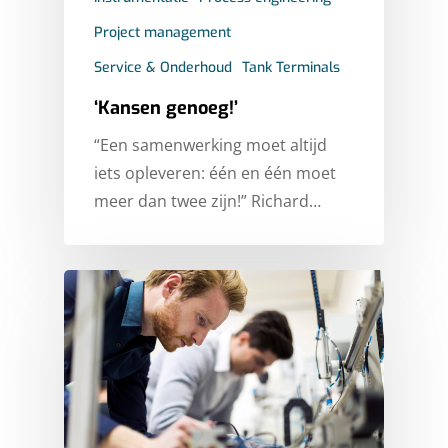
HOME
Project management
MARKTEN
Service & Onderhoud
Tank Terminals
‘Kansen genoeg!’
EXPERTISES
ENERGY
“Een samenwerking moet altijd
STORIES
FINE CHEMICALS
CONSULTANCY
iets opleveren: één en één moet
FOOD & BEVERAGE
OVER ICT DWG
CYBER SECURITY
CASES
meer dan twee zijn!” Richard…
INFRASTRUCTURE
ELECTRICAL INSTALLA
WERKEN BIJ ICT
NIEUWS
KLANTEN
TANK TERMINALS
HOOG- EN MIDDENSP
ONDERZOEK
SERVICEDESK
SIEMENS PARTNER
INDUSTRIAL AUTOMAT
ROCKWELL AUTOMATI
NEDERLANDS
PARTNER
INFORMATION & DATA
ENGLISH
TECHNOLOGY
CONTACT
INSTRUMENTATION