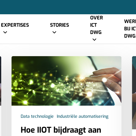
OVER
WER
EXPERTISES
STORIES
ICT
BIJ I
DWG
DWG
Data technologie
Industriële automatisering
Hoe IIOT bijdraagt aan