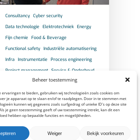
Consultancy
Cyber security
Data technologie
Elektrotechniek
Energy
Fijn chemie
Food & Beverage
Functional safety
Industriële automatisering
Infra
Instrumentatie
Process engineering
Project management
Service & Onderhoud
Beheer toestemming
Tank Terminals
‘Kansen genoeg!’
 ervaringen te bieden, gebruiken wij technologieën zoals cookies om
over je apparaat op te slaan en/of te raadplegen. Door in te stemmen met
logieën kunnen wij gegevens zoals surfgedrag of unieke ID's op deze site
“Een samenwerking moet altijd iets
Als je geen toestemming geeft of uw toestemming intrekt, kan dit een
vloed hebben op bepaalde functies en mogelijkheden.
opleveren: één en één moet meer dan
twee zijn!” Richard…
epteren
Weiger
Bekijk voorkeuren