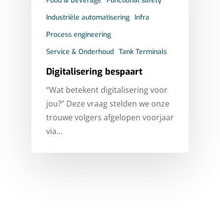
Food & Beverage
Functional safety
TANK TERMINALS
HOOG- EN MIDDENSP
ONDERZOEK
SERVICEDESK
SIEMENS PARTNER
Industriële automatisering
Infra
INDUSTRIAL AUTOMAT
ROCKWELL AUTOMATI
NEDERLANDS
Process engineering
PARTNER
INFORMATION & DATA
Service & Onderhoud
Tank Terminals
ENGLISH
TECHNOLOGY
CONTACT
Digitalisering bespaart
INSTRUMENTATION
“Wat betekent digitalisering voor
PROCESS ENGINEERIN
jou?” Deze vraag stelden we onze
trouwe volgers afgelopen voorjaar
PROJECT MANAGEME
via…
SAFETY
SERVICE & MAINTENA