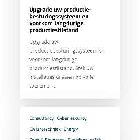
Upgrade uw productie-
besturingssysteem en
voorkom langdurige
productiestilstand
Upgrade uw
productiebesturingssysteem en
voorkom langdurige
HOME
productiestilstand. Stel: uw
installaties draaien op volle
MARKTEN
toeren en…
EXPERTISES
ENERGY
STORIES
FINE CHEMICALS
CONSULTANCY
Consultancy
Cyber security
FOOD & BEVERAGE
OVER ICT DWG
CYBER SECURITY
CASES
Elektrotechniek
Energy
INFRASTRUCTURE
ELECTRICAL INSTALLA
WERKEN BIJ ICT
NIEUWS
KLANTEN