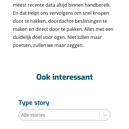
HOME
meest recente data altijd binnen handbereik.
MARKTEN
En dat helpt ons vervolgens om snel knopen
door te hakken, doordachte beslissingen te
EXPERTISES
ENERGY
maken en direct door te pakken. Alles met een
STORIES
FINE CHEMICALS
CONSULTANCY
duidelijk doel voor ogen. Niet lullen maar
poetsen, zullen we maar zeggen.
FOOD & BEVERAGE
OVER ICT DWG
CYBER SECURITY
CASES
INFRASTRUCTURE
ELECTRICAL INSTALLA
WERKEN BIJ ICT
NIEUWS
KLANTEN
TANK TERMINALS
HOOG- EN MIDDENSP
ONDERZOEK
SERVICEDESK
SIEMENS PARTNER
Ook interessant
INDUSTRIAL AUTOMAT
ROCKWELL AUTOMATI
NEDERLANDS
PARTNER
INFORMATION & DATA
ENGLISH
Type story
TECHNOLOGY
CONTACT
Type story
Type story
INSTRUMENTATION
PROCESS ENGINEERIN