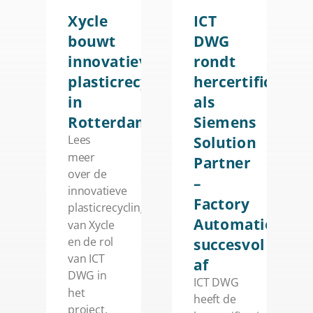
Xycle
ICT
bouwt
DWG
innovatieve
rondt
plasticrecyclingfabriek
hercertificering
in
als
Rotterdam
Siemens
Solution
Lees
meer
Partner
over de
–
innovatieve
Factory
plasticrecyclingfabriek
Automation
van Xycle
succesvol
en de rol
van ICT
af
DWG in
ICT DWG
het
heeft de
project.