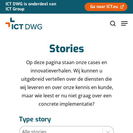
ICT DWG is onderdeel van
Ga naar ICT.eu
ICT Group
Stories
Hit enter to search or ESC to close
Op deze pagina staan onze cases en
innovatieverhalen. Wij kunnen u
uitgebreid vertellen over de diensten die
wij leveren en over onze kennis en kunde,
maar wie leest er nu niet graag over een
concrete implementatie?
Type story
Type story
Type story