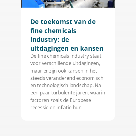
De toekomst van de
fine chemicals
industry: de
uitdagingen en kansen
De fine chemicals industry staat
voor verschillende uitdagingen,
maar er zijn ook kansen in het
steeds veranderend economisch
en technologisch landschap. Na
een paar turbulente jaren, waarin
HOME
factoren zoals de Europese
MARKTEN
recessie en inflatie hun...
EXPERTISES
ENERGY
STORIES
FINE CHEMICALS
CONSULTANCY