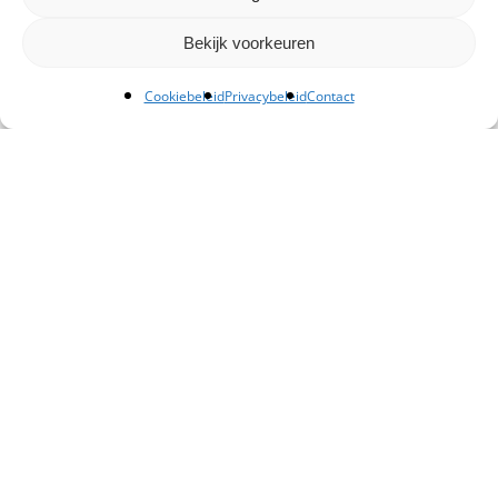
Bekijk voorkeuren
Cookiebeleid
Privacybeleid
Contact
Kantoor Schiedam
Admiraal Lucashof 5, Schiedam
+ 31 (0)10 76 08 600
sales@dwg.nl
Kantoor Amsterdam