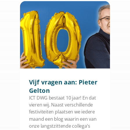
Vijf vragen aan: Pieter
Gelton
ICT DWG bestaat 10 jaar! En dat
vieren wij. Naast verschillende
festiviteiten plaatsen we iedere
maand een blog waarin een van
onze langstzittende collega’s