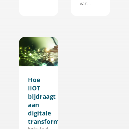
van...
Hoe
IIOT
bijdraagt
aan
digitale
transformatie
Industrial