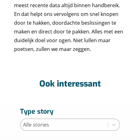
meest recente data altijd binnen handbereik.
En dat helpt ons vervolgens om snel knopen
door te hakken, doordachte beslissingen te
maken en direct door te pakken. Alles met een
duidelijk doel voor ogen. Niet lullen maar
poetsen, zullen we maar zeggen.
HOME
MARKTEN
Ook interessant
EXPERTISES
ENERGY
STORIES
FINE CHEMICALS
CONSULTANCY
Type story
FOOD & BEVERAGE
OVER ICT DWG
CYBER SECURITY
CASES
Type story
Type story
INFRASTRUCTURE
ELECTRICAL INSTALLA
WERKEN BIJ ICT
NIEUWS
KLANTEN