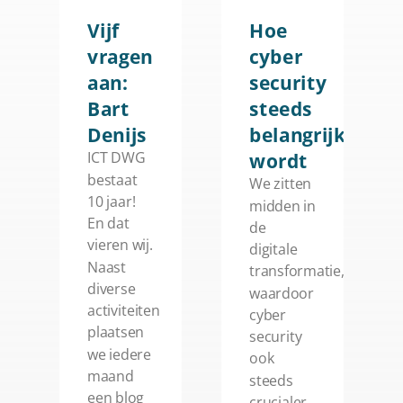
Vijf
Hoe
vragen
cyber
aan:
security
Bart
steeds
Denijs
belangrijker
wordt
ICT DWG
bestaat
We zitten
10 jaar!
midden in
En dat
de
vieren wij.
digitale
Naast
transformatie,
diverse
waardoor
activiteiten
cyber
plaatsen
security
we iedere
ook
maand
steeds
een blog
crucialer