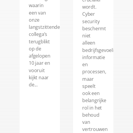
waarin
wordt.
een van
Cyber
onze
security
langstzittende
beschermt
collega’s
niet
terugblikt
alleen
op de
bedrijfsgevoelige
afgelopen
informatie
10 jaar en
en
vooruit
processen,
kijkt naar
maar
de...
speelt
ook een
belangrijke
rol in het
behoud
van
vertrouwen